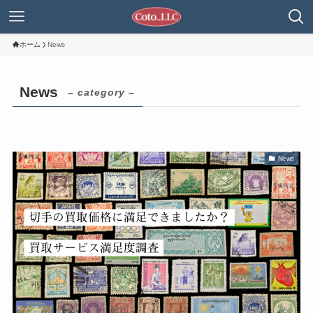
ホーム
News
News
– category –
News